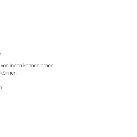
rn
om von innen kennenlernen
 können,
n