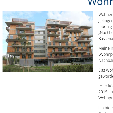
Wohn
Wohnen 
gelinge
leben g
„Nachba
Bassena
Meine i
„Wohnpr
Nachbars
Das
Woh
geworde
Hier kö
2015 an
Wohnpro
Ich bie