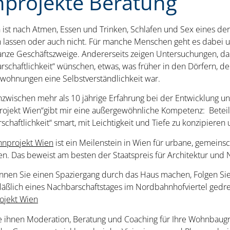
projekte Beratung
ist nach Atmen, Essen und Trinken, Schlafen und Sex eines der
n lassen oder auch nicht. Für manche Menschen geht es dabei
anze Geschäftszweige. Andererseits zeigen Untersuchungen, da
rschaftlichkeit“ wünschen, etwas, was früher in den Dörfern, d
wohnungen eine Selbstverständlichkeit war.
nzwischen mehr als 10 jährige Erfahrung bei der Entwicklung u
ojekt Wien“gibt mir eine außergewöhnliche Kompetenz: Beteil
chaftlichkeit“ smart, mit Leichtigkeit und Tiefe zu konzipiere
nprojekt Wien
ist ein Meilenstein in Wien für urbane, gemein
n. Das beweist am besten der Staatspreis für Architektur und N
nnen Sie einen Spaziergang durch das Haus machen, Folgen Sie
läßlich eines Nachbarschaftstages im Nordbahnhofviertel gedr
jekt Wien
te ihnen Moderation, Beratung und Coaching für Ihre Wohnbaugr